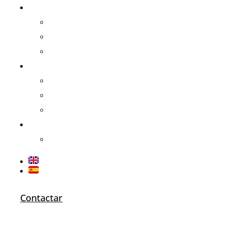
El proyecto
Programa formativo
La Expedición
Club Polar
Plazas
Universidades y Becas
Instituciones y empresas
Plazas libres
Quiénes somos
Prensa
Contactar